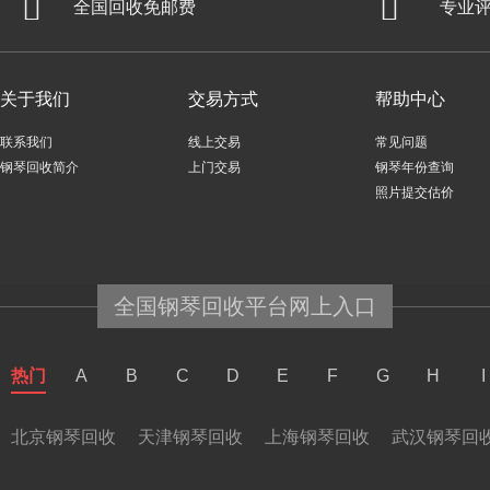
全国回收免邮费
专业
关于我们
交易方式
帮助中心
联系我们
线上交易
常见问题
钢琴回收简介
上门交易
钢琴年份查询
照片提交估价
全国钢琴回收平台网上入口
热门
A
B
C
D
E
F
G
H
I
北京钢琴回收
天津钢琴回收
上海钢琴回收
武汉钢琴回