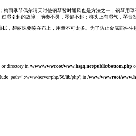
盖；梅雨季节偶尔晴天时使钢琴暂时通风也是方法之一；钢琴用
。过湿引起的故障：演奏不灵，琴键不起；榔头上有湿气，琴音
中力擦拭，碧丽珠要喷在布上，用量不可太多。为了防止金属部件
e or directory in
/www/wwwroot/www.hsgq.net/public/bottom.php
o
include_path='.:/www/server/php/56/lib/php') in
/www/wwwroot/www.hsg