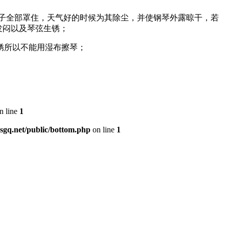
罩子全部罩住，天气好的时候为其除尘，并使钢琴外露晾干，若
发闷以及琴弦生锈；
生锈所以不能用湿布擦琴；
n line
1
q.net/public/bottom.php
on line
1