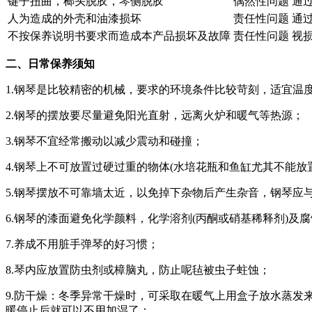
键子扭曲，榔头脱胶，琴侧脱胶
偶然性问题
通
人为造成的外壳和油漆损坏
责任性问题
通
不按保养说明书要求而造成本产品损坏及故障
责任性问题
视
二、日常保养须知
1.钢琴是比较精密的机械，要求的环境条件比较苛刻，适宜温度1
2.钢琴的摆放要尽量避免阳光直射，远离火炉和暖气等热源；
3.钢琴不宜经常搬动以减少震动和碰撞；
4.钢琴上不可放置过硬过重的物体(水培花瓶和鱼缸尤其不能放置
5.钢琴摆放不可靠墙太近，以免掉下杂物后产生杂音，钢琴应与
6.钢琴的漆面避免化学颜料，化学溶剂(丙酮或硝基稀释剂)及
7.养成不用脏手弹琴的好习惯；
8.琴内应放置防虫剂或樟脑丸，防止呢毡被虫子蛀蚀；
9.防干燥：冬季异常干燥时，可采取在暖气上用盒子放水蒸
暖停止后就可以不用加湿了；