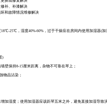
过更换或修复解决
过修补、补漆解决
损坏和故障情况维修解决
8℃-25℃，湿度40%-60%，过于干燥应在房间内使用加湿器(
)
墙壁保持8-15厘米距离，杂物不可靠在琴上；
腐蚀物品沾染；
发来增加湿度；使用加湿器应该距琴五米之外，避免直接加湿导致