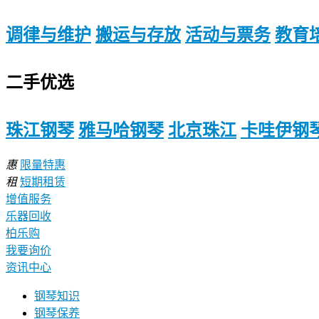
调律与维护
搬运与存放
活动与票务
教育
二手优选
珠江钢琴
雅马哈钢琴
北京珠江
卡哇伊钢
惠
限量特惠
租
短期租赁
增值服务
乐器回收
柏乐购
我要询价
资讯中心
钢琴知识
钢琴保养