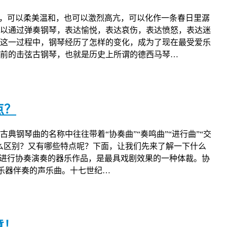
强，可以柔美温和，也可以激烈高亢，可以化作一条春日里潺
以通过弹奏钢琴，表达愉悦，表达哀伤，表达愤怒，表达迷
这一过程中，钢琴经历了怎样的变化，成为了现在最受爱乐
前的击弦古钢琴，也就是历史上所谓的德西马琴…
点？
典钢琴曲的名称中往往带着“协奏曲”“奏鸣曲”“进行曲”“交
么区别？又有哪些特点呢？下面，让我们先来了解一下什么
成进行协奏演奏的器乐作品，是最具戏剧效果的一种体裁。协
种有乐器伴奏的声乐曲。十七世纪…
意！