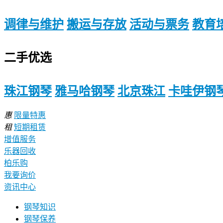
调律与维护
搬运与存放
活动与票务
教育
二手优选
珠江钢琴
雅马哈钢琴
北京珠江
卡哇伊钢
惠
限量特惠
租
短期租赁
增值服务
乐器回收
柏乐购
我要询价
资讯中心
钢琴知识
钢琴保养