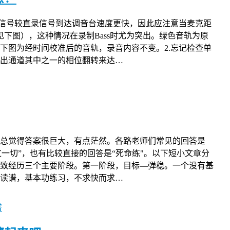
音信号较直录信号到达调音台速度更快，因此应注意当麦克距
下图），这种情况在录制Bass时尤为突出。绿色音轨为原
下图为经时间校准后的音轨，录音内容不变。2.忘记检查单
在输出通道其中之一的相位翻转来达…
总觉得答案很巨大，有点茫然。各路老师们常见的回答是
过一切”，也有比较直接的回答是“死命练"。以下短小文章分
致经历三个主要阶段。第一阶段，目标—弹稳。一个没有基
读谱，基本功练习，不求快而求…
谱