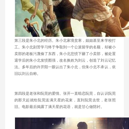
第三段是朱小北的经历。朱小北家境贫寒，姐姐甚至来学校打
工。朱小北刻苦学习终于争取到一个公派留学的名额，却被小
卖部的老板污蔑偷了东西，朱小北悲愤下砸了小卖部，被处置
退学后的朱小北发愤图强，改名换姓为刘云，创造了刘云记忆
法。多年后的许开阳一眼认出了朱小北，但朱小北不承认，依
旧以刘云自称。
第四段是老张和阮莞的爱情。张开一直暗恋阮莞，自认识阮莞
的那天起就给阮莞送满天星的花束，直到阮莞去世，老张照
旧。电影最后揭露了满天星的花语，就是甘心做陪衬。