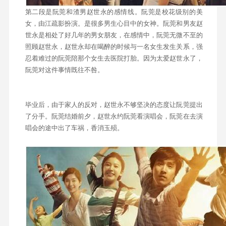
第二段是阮莞和渣男赵世永的感情线。阮莞是校花级别的美
女，由江疏影扮演。是很多男生心目中的女神。阮莞和男友赵
世永是相处了好几年的男女朋友，在感情中，阮莞无微不至的
照顾赵世永，赵世永却在喝醉的时候与一名女生发生关系，强
忍着难过的阮莞陪那个女生去医院打胎。因为太爱赵世永了，
阮莞对这件事情既往不咎。
毕业后，由于家人的反对，赵世永不够坚决的态度让阮莞提出
了分手。阮莞结婚前夕，赵世永约阮莞看演唱会，阮莞在去演
唱会的途中出了车祸，香消玉殒。