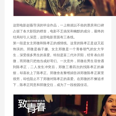
这部电影赵薇导演的毕业作品，一上映就以不俗的票房和口碑
占据了各大影院的榜首，电影不乏搞笑和幽默的成分，最终的
结局却引人深思，这部电影里面有三条线。
第一段是女主郑微和陈孝正的感情线。这里的陈孝正是赵又廷
饰演的。郑微是杨子姗。女主郑微是一个青春朝气的女大学
生，深受很多男生的喜爱。特别是富二代许开阳，经常表白郑
微，而郑微只把他当成好哥们。一次意外，郑微在男生宿舍遇
到陈孝正，二人发生冲突后，郑微三番四次的找陈孝正的麻
烦，却喜欢上了陈孝正。郑微舍友黎维娟告诉郑微陈孝正家里
很穷，却也阻止不了郑微对陈孝正的喜爱。在郑微的不懈追求
下，陈孝正同意和郑微交往，成为了一段校园佳话。