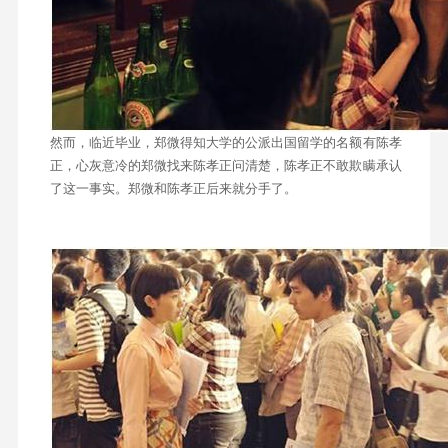
然而，临近毕业，郑微得知大学的公派出国留学的名额有陈孝
正，心灰意冷的郑微找来陈孝正问清楚，陈孝正不敢欺瞒承认
了这一事实。郑微和陈孝正后来就分手了。